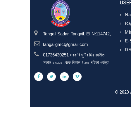
USEF
Nat
Ra
Min
Tangail Sadar, Tangail. EIIN:114742,
E-
tangailgmc@gmail.com
D
01736430251 সরকারি ছুটির দিন ব্যতীত
সকাল ০৯:৩০ থেকে বিকাল ৪:০০ ঘটিকা পর্যন্ত
© 2023 